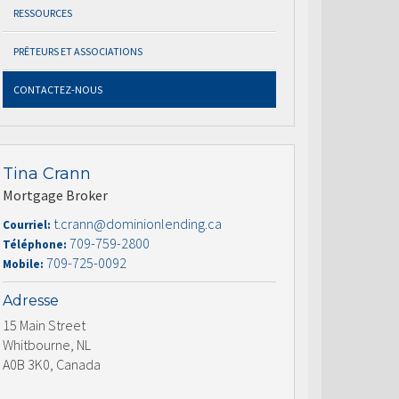
RESSOURCES
PRÊTEURS ET ASSOCIATIONS
CONTACTEZ-NOUS
Tina Crann
Mortgage Broker
t.crann@dominionlending.ca
Courriel:
709-759-2800
Téléphone:
709-725-0092
Mobile:
Adresse
15 Main Street
Whitbourne, NL
A0B 3K0, Canada