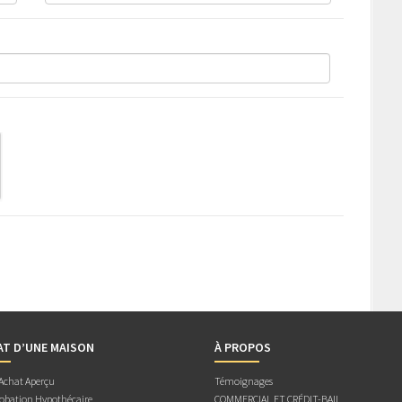
AT D’UNE MAISON
À PROPOS
 Achat Aperçu
Témoignages
obation Hypothécaire
COMMERCIAL ET CRÉDIT-BAIL