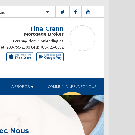
ais
Tina Crann
Mortgage Broker
t.crann@dominionlending.ca
el:
709-759-2800
Cell:
709-725-0092
À PROPOS
COMMUNIQUER AVEC NOUS
ec Nous